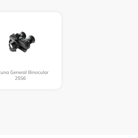
tuna General Binocular
25S6