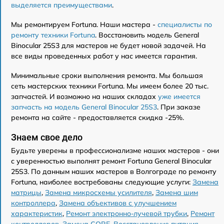
выделяется преимуществами
.
Мы ремонтируем Fortuna. Наши мастера -
специалисты по
ремонту техники Fortuna
. Восстановить модель General
Binocular 25S3 для мастеров не будет новой задачей. На
все виды проведенных работ у нас имеется гарантия.
Минимальные сроки выполнения ремонта. Мы большая
сеть мастерских техники Fortuna. Мы имеем более 20 тыс.
запчастей. И возможно на наших складах
уже имеется
запчасть на модель General Binocular 25S3
. При заказе
ремонта на сайте - предоставляется скидка -25%.
Знаем свое дело
Будьте уверены в профессионализме наших мастеров - они
с уверенностью выполнят ремонт Fortuna General Binocular
25S3. По данным наших мастеров в Волгограде по ремонту
Fortuna, наиболее востребованы следующие услуги:
Замена
матрицы
,
Замена микросхемы усилителя
,
Замена шим
контроллера
,
Замена объективов с улучшением
характеристик
,
Ремонт электронно-лучевой трубки
,
Ремонт
контроллеров
,
Замена CORE
,
Восстановление питания
,