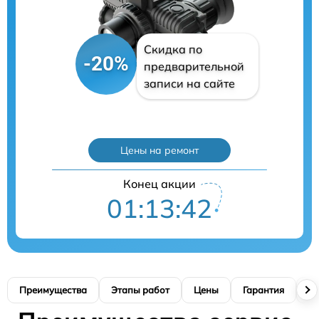
Скидка по
-20%
предварительной
записи на сайте
Цены на ремонт
Конец акции
01:13:41
Преимущества
Этапы работ
Цены
Гарантия
М