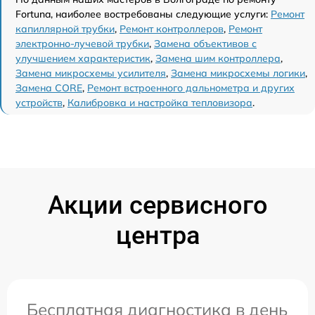
Fortuna, наиболее востребованы следующие услуги:
Ремонт
капиллярной трубки
,
Ремонт контроллеров
,
Ремонт
электронно-лучевой трубки
,
Замена объективов с
улучшением характеристик
,
Замена шим контроллера
,
Замена микросхемы усилителя
,
Замена микросхемы логики
,
Замена CORE
,
Ремонт встроенного дальнометра и других
устройств
,
Калибровка и настройка тепловизора
.
Акции сервисного
центра
Бесплатная диагностика в день