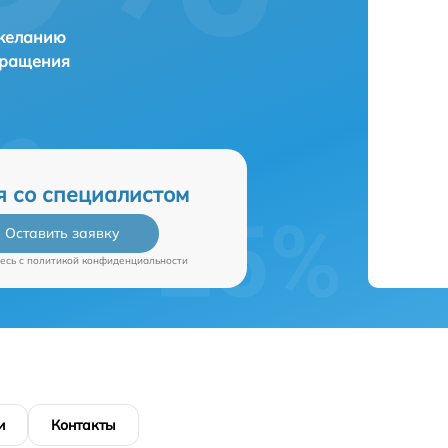
 желанию
бращения
я со специалистом
Оставить заявку
есь c
политикой конфиденциальности
и
Контакты