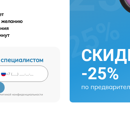
ет
у желанию
ения
инут
СКИДК
 специалистом
-25%
по предварител
литикой конфиденциальности