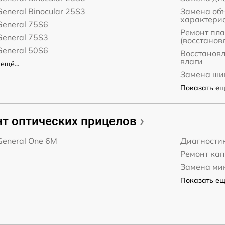
General Binocular 25S3
Замена об
характери
General 75S6
Ремонт пл
General 75S3
(восстанов
General 50S6
Восстанов
влаги
ещё...
Замена ши
Показать ещё
т оптических прицелов
General One 6M
Диагности
Ремонт ка
Замена ми
Показать ещё