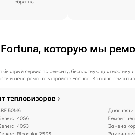
обратно.
 Fortuna, которую мы рем
т быстрый сервис по ремонту, бесплатную диагностику и
и и цене ремонта устройств Fortuna. Каталог ремонтир
т тепловизоров
 LRF 50M6
Диагности
General 40S6
Ремонт це
General 40S3
Замена ко
General Binocular 25S6
Замена дис