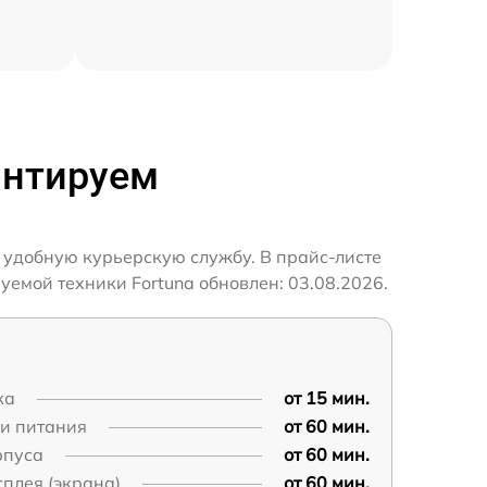
онтируем
 удобную курьерскую службу. В прайс-листе
уемой техники Fortuna обновлен: 03.08.2026.
ка
от 15 мин.
пи питания
от 60 мин.
рпуса
от 60 мин.
плея (экрана)
от 60 мин.